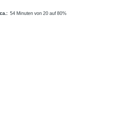
ca.
54 Minuten von 20 auf 80%
E
m
il