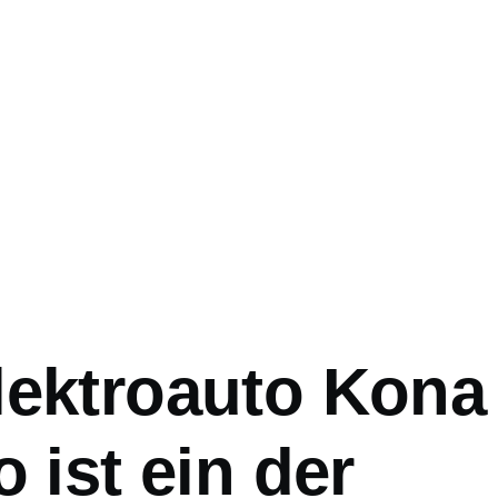
ation
lektroauto Kona
o ist ein der