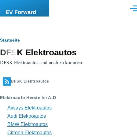
Direkt zum Inhalt
Men
EV Forward
Pfadnavigation
Startseite
DFSK Elektroautos
DFSK Elektroautos sind noch zu kommen...
DFSK Elektroautos
Elektroauto Hersteller A-D
Aiways Elektroautos
Audi Elektroautos
BMW Elektroautos
Citroën Elektroautos