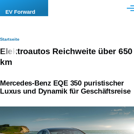
Direkt zum Inhalt
Men
EV Forward
Pfadnavigation
Startseite
Elektroautos Reichweite über 650
km
Mercedes-Benz EQE 350 puristischer
Luxus und Dynamik für Geschäftsreise