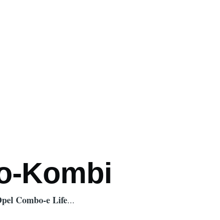
ation
ro-Kombi
pel Combo-e Life
...