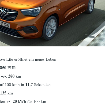
-e Life eröffnet ein neues Leben
8850
EUR
280
 +/-:
km
11,7
auf 100 kmh in
Sekunden
135
t
km
20
ert +/-
kWh für 100 km