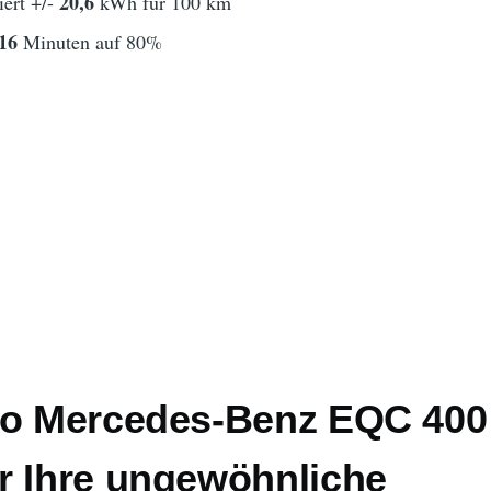
20,6
ert +/-
kWh für 100 km
16
Minuten auf 80%
to Mercedes-Benz EQC 400
r Ihre ungewöhnliche