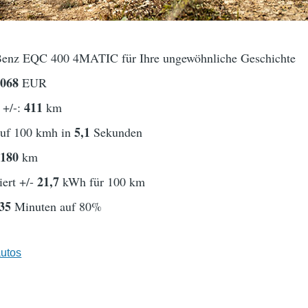
Benz EQC 400 4MATIC für Ihre ungewöhnliche Geschichte
6068
EUR
411
 +/-:
km
5,1
auf 100 kmh in
Sekunden
180
t
km
21,7
ert +/-
kWh für 100 km
35
Minuten auf 80%
utos