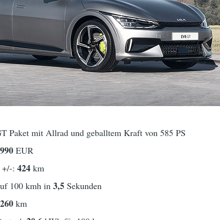
 Paket mit Allrad und geballtem Kraft von 585 PS
5990
EUR
424
 +/-:
km
3,5
auf 100 kmh in
Sekunden
260
t
km