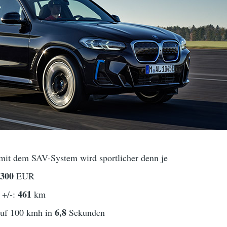
it dem SAV-System wird sportlicher denn je
7300
EUR
461
 +/-:
km
6,8
auf 100 kmh in
Sekunden