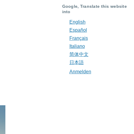
Google, Translate this website
into
English
Español
Français
Italiano
简体中文
日本語
Anmelden
Benutzermenü