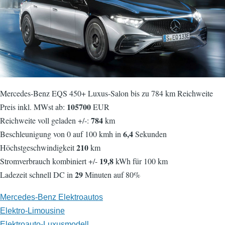
Mercedes-Benz EQS 450+ Luxus-Salon bis zu 784 km Reichweite
105700
Preis inkl. MWst ab:
EUR
784
Reichweite voll geladen +/-:
km
6,4
Beschleunigung von 0 auf 100 kmh in
Sekunden
210
Höchstgeschwindigkeit
km
19,8
Stromverbrauch kombiniert +/-
kWh für 100 km
29
Ladezeit schnell DC in
Minuten auf 80%
Mercedes-Benz Elektroautos
Elektro-Limousine
Elektroauto-Luxusmodell