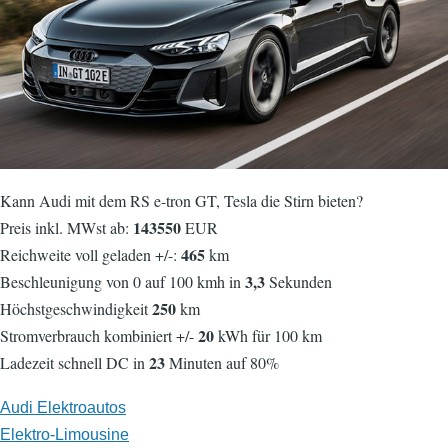
Kann Audi mit dem RS e-tron GT, Tesla die Stirn bieten?
143550
Preis inkl. MWst ab:
EUR
465
Reichweite voll geladen +/-:
km
3,3
Beschleunigung von 0 auf 100 kmh in
Sekunden
250
Höchstgeschwindigkeit
km
20
Stromverbrauch kombiniert +/-
kWh für 100 km
23
Ladezeit schnell DC in
Minuten auf 80%
Audi Elektroautos
Elektro-Limousine