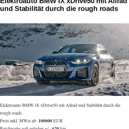
Elektroauto BMW iX xDrive50 mit Allrad
und Stabilität durch die rough roads
Elektroauto BMW iX xDrive50 mit Allrad und Stabilität durch die
rough roads
100000
Preis inkl. MWst ab:
EUR
620
Reichweite voll geladen +/-:
km