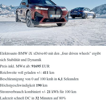
Elektroauto BMW iX xDrive40 mit den „four driven wheels” ergibt
sich Stabilität und Dynamik
91695
Preis inkl. MWst ab:
EUR
411
Reichweite voll geladen +/-:
km
6,1
Beschleunigung von 0 auf 100 kmh in
Sekunden
190
Höchstgeschwindigkeit
km
21
Stromverbrauch kombiniert +/-
kWh für 100 km
32
Ladezeit schnell DC in
Minuten auf 80%