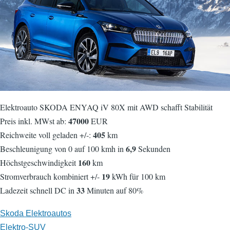
Elektroauto SKODA ENYAQ iV 80X mit AWD schafft Stabilität
47000
Preis inkl. MWst ab:
EUR
405
Reichweite voll geladen +/-:
km
6,9
Beschleunigung von 0 auf 100 kmh in
Sekunden
160
Höchstgeschwindigkeit
km
19
Stromverbrauch kombiniert +/-
kWh für 100 km
33
Ladezeit schnell DC in
Minuten auf 80%
Skoda Elektroautos
Elektro-SUV