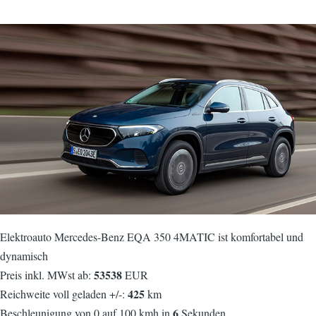
Elektroauto Mercedes-Benz EQA 350 4MATIC ist komfortabel und
dynamisch
53538
Preis inkl. MWst ab:
EUR
425
Reichweite voll geladen +/-:
km
6
Beschleunigung von 0 auf 100 kmh in
Sekunden