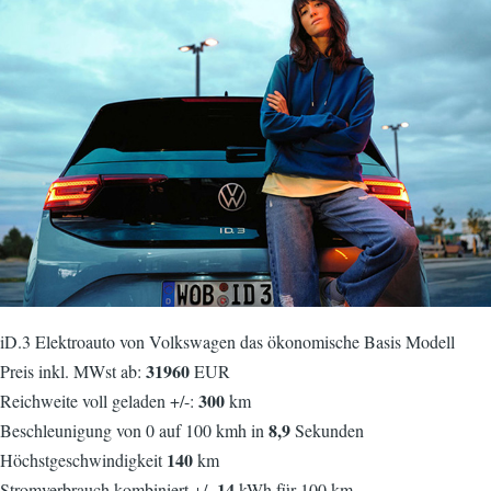
iD.3 Elektroauto von Volkswagen das ökonomische Basis Modell
31960
Preis inkl. MWst ab:
EUR
300
Reichweite voll geladen +/-:
km
8,9
Beschleunigung von 0 auf 100 kmh in
Sekunden
140
Höchstgeschwindigkeit
km
14
Stromverbrauch kombiniert +/-
kWh für 100 km