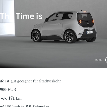
fe ist gut geeignet für Stadtverkehr
3900
EUR
171
 +/-:
km
8,9
auf 100 kmh in
Sekunden