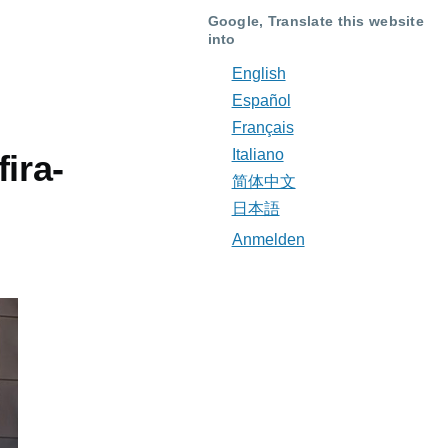
Google, Translate this website
into
English
Español
Français
Italiano
ira-
简体中文
日本語
Anmelden
Benutzermenü