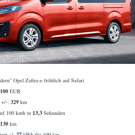
ern" Opel Zafira-e fröhlich auf Safari
8100
EUR
329
 +/-:
km
13,3
auf 100 kmh in
Sekunden
130
t
km
27
ert +/-
kWh für 100 km