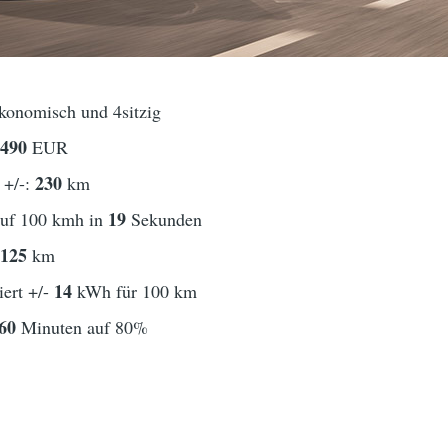
ökonomisch und 4sitzig
0490
EUR
230
 +/-:
km
19
auf 100 kmh in
Sekunden
125
t
km
14
ert +/-
kWh für 100 km
60
Minuten auf 80%