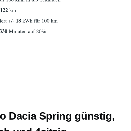
122
t
km
18
ert +/-
kWh für 100 km
330
Minuten auf 80%
o Dacia Spring günstig,