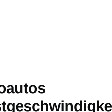
ation
roautos
tgeschwindigke