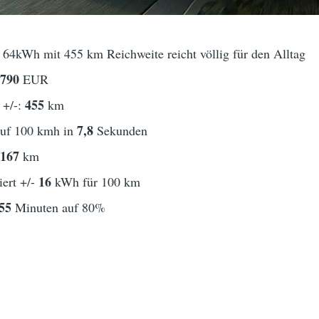
 64kWh mit 455 km Reichweite reicht völlig für den Alltag
2790
EUR
455
 +/-:
km
7,8
auf 100 kmh in
Sekunden
167
t
km
16
ert +/-
kWh für 100 km
55
Minuten auf 80%