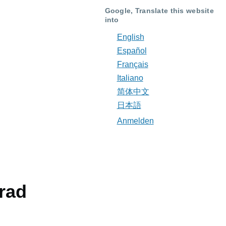
Google, Translate this website
into
English
Español
Français
Italiano
简体中文
日本語
Anmelden
Benutzermenü
lrad