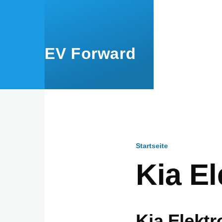
Direkt zum Inhalt
EV Forward
Startseite
Pfadnavig
Kia E
Kia Elekt