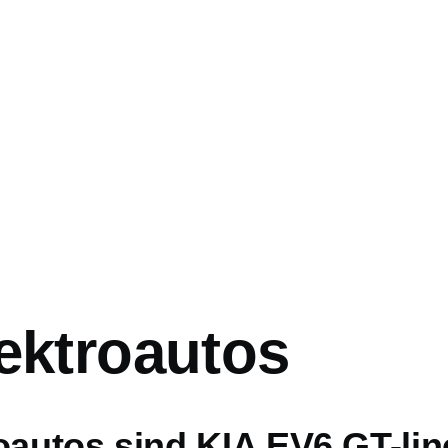
ation
lektroautos
roautos sind
KIA EV6 GT-lin