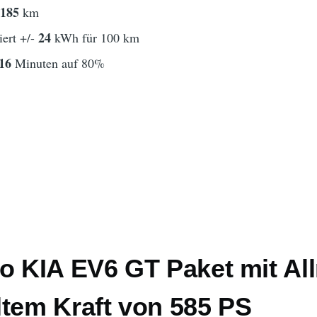
185
t
km
24
ert +/-
kWh für 100 km
16
Minuten auf 80%
o KIA EV6 GT Paket mit Al
ltem Kraft von 585 PS