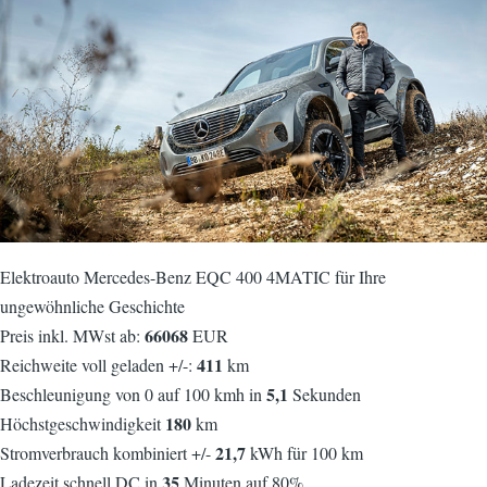
Elektroauto Mercedes-Benz EQC 400 4MATIC für Ihre
ungewöhnliche Geschichte
66068
Preis inkl. MWst ab:
EUR
411
Reichweite voll geladen +/-:
km
5,1
Beschleunigung von 0 auf 100 kmh in
Sekunden
180
Höchstgeschwindigkeit
km
21,7
Stromverbrauch kombiniert +/-
kWh für 100 km
35
Ladezeit schnell DC in
Minuten auf 80%