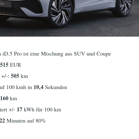
n iD.5 Pro ist eine Mischung aus SUV und Coupe
6515
EUR
505
 +/-:
km
10,4
auf 100 kmh in
Sekunden
160
t
km
17
ert +/-
kWh für 100 km
22
Minuten auf 80%