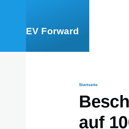
Direkt zum Inhalt
EV Forward
Startseite
Pfadnavig
Besch
auf 1