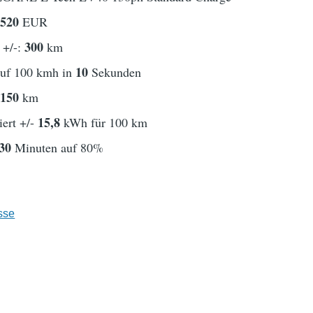
5520
EUR
300
 +/-:
km
10
auf 100 kmh in
Sekunden
150
t
km
15,8
ert +/-
kWh für 100 km
30
Minuten auf 80%
sse