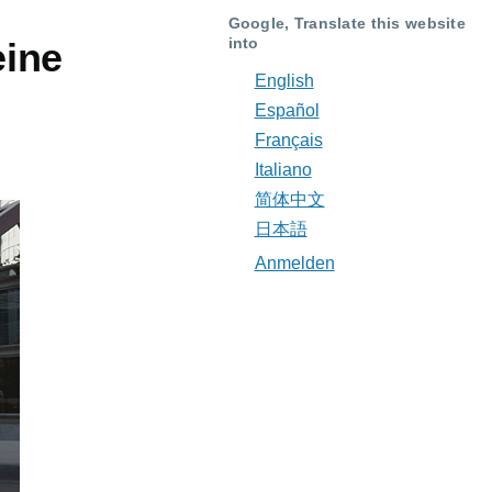
Google, Translate this website
into
eine
English
Español
Français
Italiano
简体中文
日本語
Anmelden
Benutzermenü