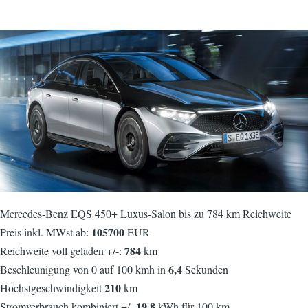
Mercedes-Benz EQS 450+ Luxus-Salon bis zu 784 km Reichweite
105700
Preis inkl. MWst ab:
EUR
784
Reichweite voll geladen +/-:
km
6,4
Beschleunigung von 0 auf 100 kmh in
Sekunden
210
Höchstgeschwindigkeit
km
19,8
Stromverbrauch kombiniert +/-
kWh für 100 km