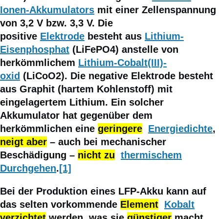
Ionen-Akkumulators
mit einer Zellenspannung
von 3,2 V bzw. 3,3 V. Die
positive
Elektrode
besteht aus
Lithium-
Eisenphosphat
(LiFePO4) anstelle von
herkömmlichem
Lithium-Cobalt(III)-
oxid
(LiCoO2). Die negative Elektrode besteht
aus Graphit (hartem Kohlenstoff) mit
eingelagertem Lithium. Ein solcher
Akkumulator hat gegenüber dem
herkömmlichen eine
geringere
Energiedichte
,
neigt aber
– auch bei mechanischer
Beschädigung –
nicht zu
thermischem
Durchgehen
.
[1]
Bei der Produktion eines LFP-Akku kann auf
das selten vorkommende
Element
Kobalt
verzichtet
werden, was sie
günstiger
macht