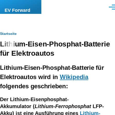
Direkt zum Inhalt
Men
EV Forward
Pfadnavigation
Startseite
Lithium-Eisen-Phosphat-Batterie
für Elektroautos
Lithium-Eisen-Phosphat-Batterie für
Elektroautos wird in
Wikipedia
folgendes geschrieben:
Der
Lithium-Eisenphosphat-
Akkumulator
(
Lithium-Ferrophosphat
LFP-
Akku) ist eine Ausführung eines
Lithium-