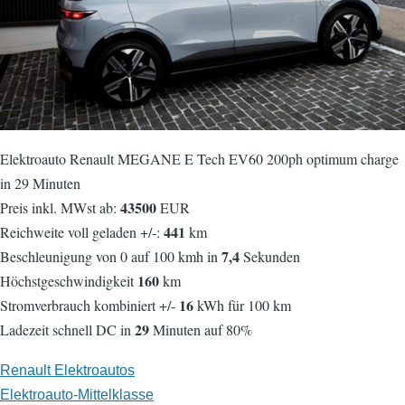
Elektroauto Renault MEGANE E Tech EV60 200ph optimum charge
in 29 Minuten
43500
Preis inkl. MWst ab:
EUR
441
Reichweite voll geladen +/-:
km
7,4
Beschleunigung von 0 auf 100 kmh in
Sekunden
160
Höchstgeschwindigkeit
km
16
Stromverbrauch kombiniert +/-
kWh für 100 km
29
Ladezeit schnell DC in
Minuten auf 80%
Renault Elektroautos
Elektroauto-Mittelklasse