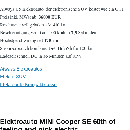
Aiways U5 Elektroauto, der elektronische SUV kostet wie ein GTI
36000
Preis inkl. MWst ab:
EUR
410
Reichweite voll geladen +/-:
km
7,5
Beschleunigung von 0 auf 100 kmh in
Sekunden
170
Höchstgeschwindigkeit
km
16
Stromverbrauch kombiniert +/-
kWh für 100 km
35
Ladezeit schnell DC in
Minuten auf 80%
Aiways Elektroautos
Elektro-SUV
Elektroauto-Kompaktklasse
Elektroauto MINI Cooper SE 60th of
feeling and pink electric