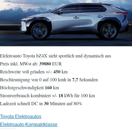
Elektroauto Toyota bZ4X sieht sportlich und dynamisch aus
39880
Preis inkl. MWst ab:
EUR
450
Reichweite voll geladen +/-:
km
7,7
Beschleunigung von 0 auf 100 kmh in
Sekunden
160
Höchstgeschwindigkeit
km
18
Stromverbrauch kombiniert +/-
kWh für 100 km
30
Ladezeit schnell DC in
Minuten auf 80%
Toyota Elektroautos
Elektroauto-Kompaktklasse