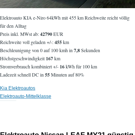
Elektroauto KIA e-Niro 64kWh mit 455 km Reichweite reicht völlig
für den Alltag
42790
Preis inkl. MWst ab:
EUR
455
Reichweite voll geladen +/-:
km
7,8
Beschleunigung von 0 auf 100 kmh in
Sekunden
167
Höchstgeschwindigkeit
km
16
Stromverbrauch kombiniert +/-
kWh für 100 km
55
Ladezeit schnell DC in
Minuten auf 80%
Kia Elektroautos
Elektroauto-Mittelklasse
Elektroauto Nissan LEAF MY21 günstig